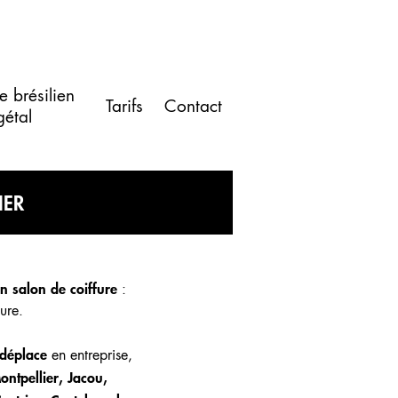
e brésilien
Tarifs
Contact
gétal
IER
n salon de coiffure
:
ure.
 déplace
en entreprise,
ontpellier, Jacou,