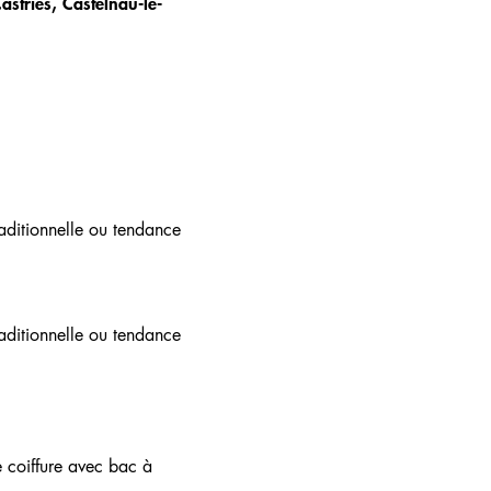
stries, Castelnau-le-
aditionnelle ou tendance
aditionnelle ou tendance
e coiffure avec bac à